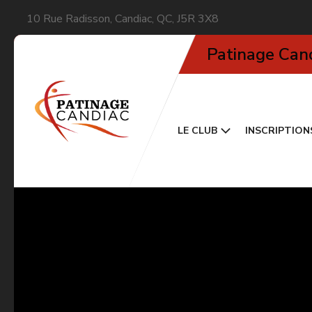
10 Rue Radisson, Candiac, QC, J5R 3X8
Patinage Can
LE CLUB
INSCRIPTION